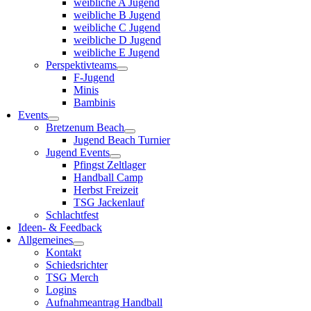
weibliche A Jugend
weibliche B Jugend
weibliche C Jugend
weibliche D Jugend
weibliche E Jugend
Perspektivteams
F-Jugend
Minis
Bambinis
Events
Bretzenum Beach
Jugend Beach Turnier
Jugend Events
Pfingst Zeltlager
Handball Camp
Herbst Freizeit
TSG Jackenlauf
Schlachtfest
Ideen- & Feedback
Allgemeines
Kontakt
Schiedsrichter
TSG Merch
Logins
Aufnahmeantrag Handball