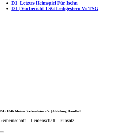
D1| Letztes Heimspiel Für Ischn
D1 | Vorbericht TSG Leihgestern Vs TSG
TSG 1846 Mainz-Bretzenheim e.V. | Abteilung Handball
Gemeinschaft – Leidenschaft – Einsatz
Toggle