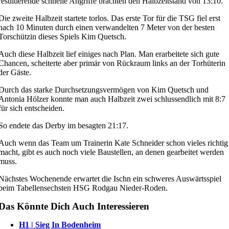
resultierende schnelle Angriffe brachten den Halbzeitstand von 13:10.
Die zweite Halbzeit startete torlos. Das erste Tor für die TSG fiel erst
nach 10 Minuten durch einen verwandelten 7 Meter von der besten
Torschützin dieses Spiels Kim Quetsch.
Auch diese Halbzeit lief einiges nach Plan. Man erarbeitete sich gute
Chancen, scheiterte aber primär von Rückraum links an der Torhüterin
der Gäste.
Durch das starke Durchsetzungsvermögen von Kim Quetsch und
Antonia Hölzer konnte man auch Halbzeit zwei schlussendlich mit 8:7
für sich entscheiden.
So endete das Derby im besagten 21:17.
Auch wenn das Team um Trainerin Kate Schneider schon vieles richtig
macht, gibt es auch noch viele Baustellen, an denen gearbeitet werden
muss.
Nächstes Wochenende erwartet die Ischn ein schweres Auswärtsspiel
beim Tabellensechsten HSG Rodgau Nieder-Roden.
Das Könnte Dich Auch Interessieren
H1 | Sieg In Bodenheim