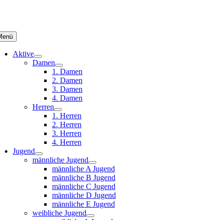
Menü
Aktive
Damen
1. Damen
2. Damen
3. Damen
4. Damen
Herren
1. Herren
2. Herren
3. Herren
4. Herren
Jugend
männliche Jugend
männliche A Jugend
männliche B Jugend
männliche C Jugend
männliche D Jugend
männliche E Jugend
weibliche Jugend