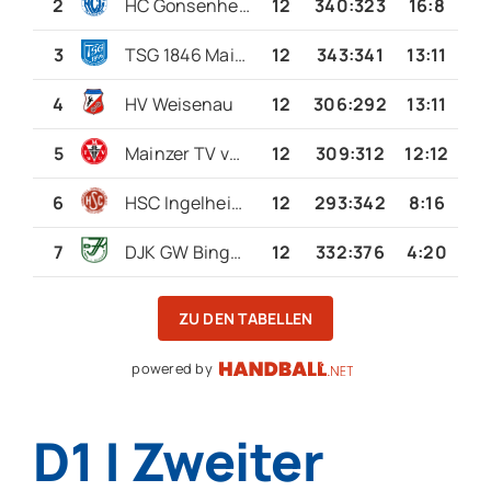
2
HC Gonsenheim 3
12
340
:
323
16:8
3
TSG 1846 Mainz-Bretzenheim 3
12
343
:
341
13:11
4
HV Weisenau
12
306
:
292
13:11
5
Mainzer TV von 1817
12
309
:
312
12:12
6
HSC Ingelheim 2
12
293
:
342
8:16
7
DJK GW Bingen-Büdesheim 2
12
332
:
376
4:20
ZU DEN TABELLEN
powered by
D1 | Zweiter