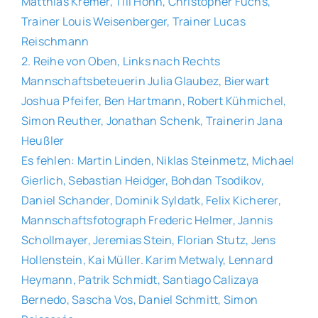
Matthias Kremer, Till Höhn, Christopher Fuchs,
Trainer Louis Weisenberger, Trainer Lucas
Allgemeines
Reischmann
2. Reihe von Oben, Links nach Rechts
Mannschaftsbeteuerin Julia Glaubez, Bierwart
Partner
Joshua Pfeifer, Ben Hartmann, Robert Kühmichel,
Simon Reuther, Jonathan Schenk, Trainerin Jana
Verein
Heußler
Es fehlen: Martin Linden, Niklas Steinmetz, Michael
Gierlich, Sebastian Heidger, Bohdan Tsodikov,
Daniel Schander, Dominik Syldatk, Felix Kicherer,
Mannschaftsfotograph Frederic Helmer, Jannis
Schollmayer, Jeremias Stein, Florian Stutz, Jens
Hollenstein, Kai Müller. Karim Metwaly, Lennard
Heymann, Patrik Schmidt, Santiago Calizaya
Bernedo, Sascha Vos, Daniel Schmitt, Simon