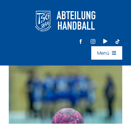
Zum
Inhalt
springen
Menü
Aktive
Jugend
Events
Ideen- & Feedback