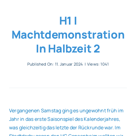
Allgemeines
H1 |
Machtdemonstration
Partner
In Halbzeit 2
Verein
Published On: 11. Januar 2024
|
Views: 1041
Vergangenen Samstag ging es ungewohnt früh im
Jahr in das erste Saisonspiel des Kalenderjahres,
was gleichzeitig das letzte der Rückrunde war. Im
Stadtderby gegen den HC Gonsenheim wollten wir