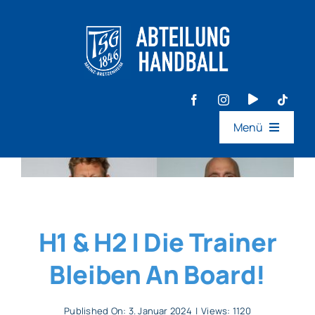
Zum
Inhalt
springen
Menü
Aktive
Jugend
H1 & H2 | Die Trainer
Events
Bleiben An Board!
Ideen- & Feedback
Published On: 3. Januar 2024
|
Views: 1120