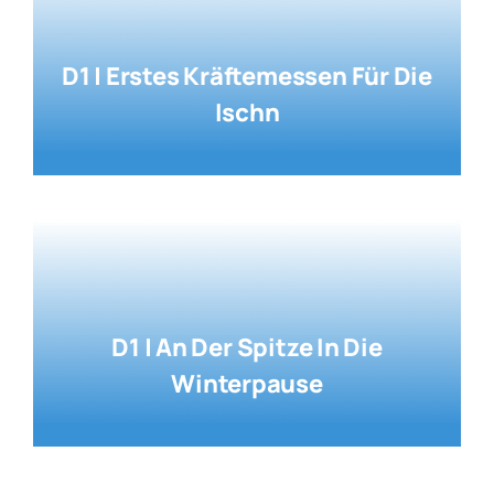
D1 | Erstes Kräftemessen Für Die
Ischn
D1 | An Der Spitze In Die
Winterpause