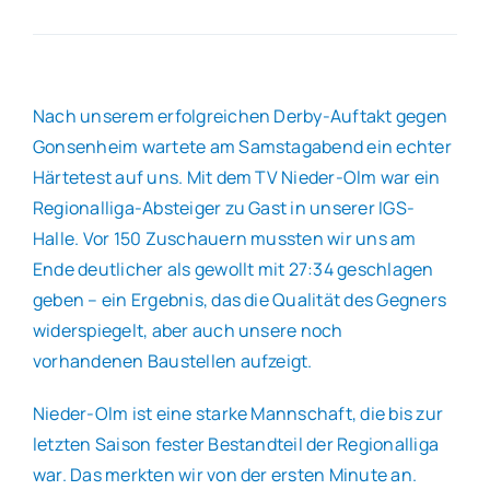
Allgemeines
Nach unserem erfolgreichen Derby-Auftakt gegen
Partner
Gonsenheim wartete am Samstagabend ein echter
Härtetest auf uns. Mit dem TV Nieder-Olm war ein
Verein
Regionalliga-Absteiger zu Gast in unserer IGS-
Halle. Vor 150 Zuschauern mussten wir uns am
Ende deutlicher als gewollt mit 27:34 geschlagen
geben – ein Ergebnis, das die Qualität des Gegners
widerspiegelt, aber auch unsere noch
vorhandenen Baustellen aufzeigt.
Nieder-Olm ist eine starke Mannschaft, die bis zur
letzten Saison fester Bestandteil der Regionalliga
war. Das merkten wir von der ersten Minute an.