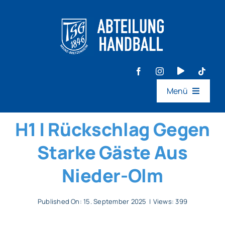
Zum
Inhalt
springen
Menü
Aktive
H1 | Rückschlag Gegen
Starke Gäste Aus
Jugend
Nieder-Olm
Events
Published On: 15. September 2025
|
Views: 399
Ideen- & Feedback