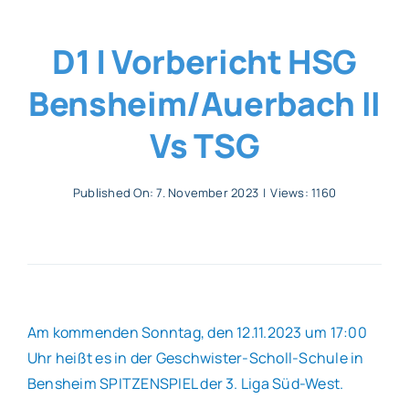
Allgemeines
D1 | Vorbericht HSG
Bensheim/Auerbach II
Partner
Vs TSG
Verein
Published On: 7. November 2023
|
Views: 1160
Am kommenden Sonntag, den 12.11.2023 um 17:00
Uhr heißt es in der Geschwister-Scholl-Schule in
Bensheim SPITZENSPIEL der 3. Liga Süd-West.