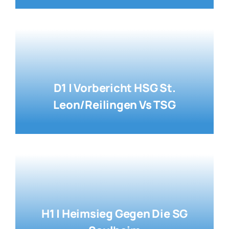
D1 | Vorbericht HSG St.
Leon/Reilingen Vs TSG
H1 | Heimsieg Gegen Die SG