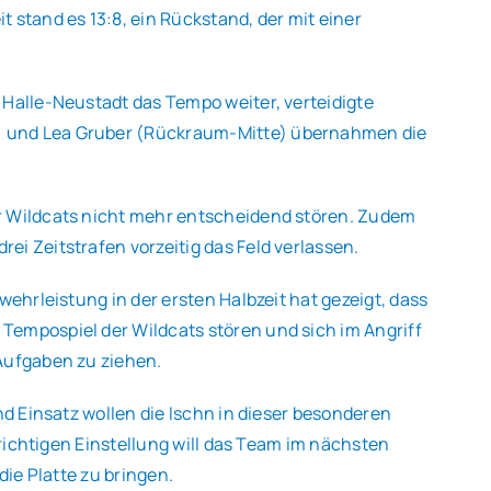
stand es 13:8, ein Rückstand, der mit einer
 Halle-Neustadt das Tempo weiter, verteidigte
e) und Lea Gruber (Rückraum-Mitte) übernahmen die
er Wildcats nicht mehr entscheidend stören. Zudem
i Zeitstrafen vorzeitig das Feld verlassen.
ehrleistung in der ersten Halbzeit hat gezeigt, dass
Tempospiel der Wildcats stören und sich im Angriff
 Aufgaben zu ziehen.
nd Einsatz wollen die Ischn in dieser besonderen
 richtigen Einstellung will das Team im nächsten
die Platte zu bringen.