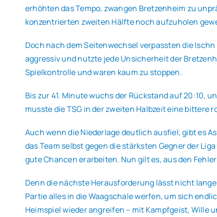
erhöhten das Tempo, zwangen Bretzenheim zu unpräzi
konzentrierten zweiten Hälfte noch aufzuholen gew
Doch nach dem Seitenwechsel verpassten die Ischn al
aggressiv und nutzte jede Unsicherheit der Bretze
Spielkontrolle und waren kaum zu stoppen.
Bis zur 41. Minute wuchs der Rückstand auf 20:10, 
musste die TSG in der zweiten Halbzeit eine bittere
Auch wenn die Niederlage deutlich ausfiel, gibt es A
das Team selbst gegen die stärksten Gegner der Lig
gute Chancen erarbeiten. Nun gilt es, aus den Fehle
Denn die nächste Herausforderung lässt nicht lange a
Partie alles in die Waagschale werfen, um sich endli
Heimspiel wieder angreifen – mit Kampfgeist, Wille u