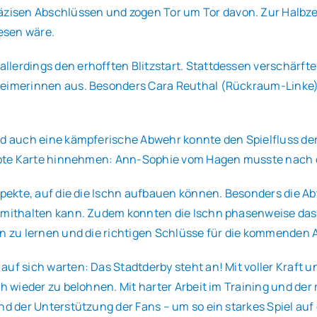
sen Abschlüssen und zogen Tor um Tor davon. Zur Halbzeit 
esen wäre.
lerdings den erhofften Blitzstart. Stattdessen verschärfte
nheimerinnen aus. Besonders Cara Reuthal (Rückraum-Link
und auch eine kämpferische Abwehr konnte den Spielfluss d
 rote Karte hinnehmen: Ann-Sophie vom Hagen musste nach dre
spekte, auf die die Ischn aufbauen können. Besonders die Abw
a mithalten kann. Zudem konnten die Ischn phasenweise das 
rn zu lernen und die richtigen Schlüsse für die kommenden
uf sich warten: Das Stadtderby steht an! Mit voller Kraft u
ch wieder zu belohnen. Mit harter Arbeit im Training und der
nd der Unterstützung der Fans – um so ein starkes Spiel auf 