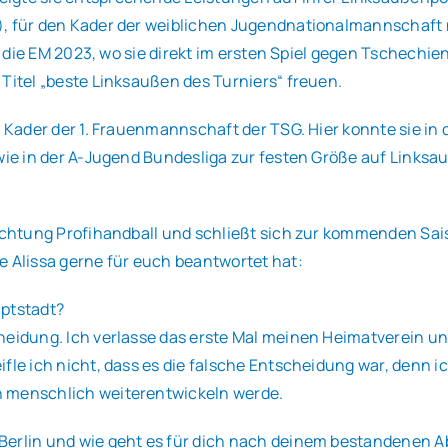
), für den Kader der weiblichen Jugendnationalmannschaft
ie die EM 2023, wo sie direkt im ersten Spiel gegen Tschechie
Titel „beste Linksaußen des Turniers“ freuen.
m Kader der 1. Frauenmannschaft der TSG. Hier konnte sie in
owie in der A-Jugend Bundesliga zur festen Größe auf Links
Richtung Profihandball und schließt sich zur kommenden Sais
e Alissa gerne für euch beantwortet hat:
uptstadt?
heidung. Ich verlasse das erste Mal meinen Heimatverein un
ifle ich nicht, dass es die falsche Entscheidung war, denn 
h menschlich weiterentwickeln werde.
erlin und wie geht es für dich nach deinem bestandenen Ab