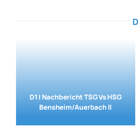
D
D1 | Nachbericht TSG Vs HSG
Bensheim/Auerbach II