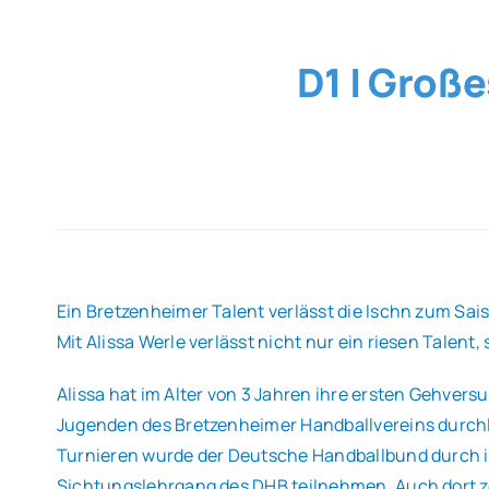
D1 | Große
Ein Bretzenheimer Talent verlässt die Ischn zum Sai
Mit Alissa Werle verlässt nicht nur ein riesen Talen
Alissa hat im Alter von 3 Jahren ihre ersten Gehvers
Jugenden des Bretzenheimer Handballvereins durchla
Turnieren wurde der Deutsche Handballbund durch ih
Sichtungslehrgang des DHB teilnehmen. Auch dort ze