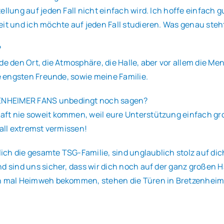
ellung auf jeden Fall nicht einfach wird. Ich hoffe einfach
it und ich möchte auf jeden Fall studieren. Was genau steht
?
de den Ort, die Atmosphäre, die Halle, aber vor allem die 
ne engsten Freunde, sowie meine Familie.
ZENHEIMER FANS unbedingt noch sagen?
ft nie soweit kommen, weil eure Unterstützung einfach groß
Fall extremst vermissen!
lich die gesamte TSG-Familie, sind unglaublich stolz auf dic
nd sind uns sicher, dass wir dich noch auf der ganz große
ch mal Heimweh bekommen, stehen die Türen in Bretzenheim 