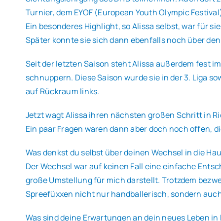
Turnier, dem EYOF (European Youth Olympic Festival
Ein besonderes Highlight, so Alissa selbst, war für s
Später konnte sie sich dann ebenfalls noch über den 
Seit der letzten Saison steht Alissa außerdem fest i
schnuppern. Diese Saison wurde sie in der 3. Liga s
auf Rückraum links.
Jetzt wagt Alissa ihren nächsten großen Schritt in 
Ein paar Fragen waren dann aber doch noch offen, di
Was denkst du selbst über deinen Wechsel in die Ha
Der Wechsel war auf keinen Fall eine einfache Entsc
große Umstellung für mich darstellt. Trotzdem bezwe
Spreefüxxen nicht nur handballerisch, sondern auc
Was sind deine Erwartungen an dein neues Leben in B