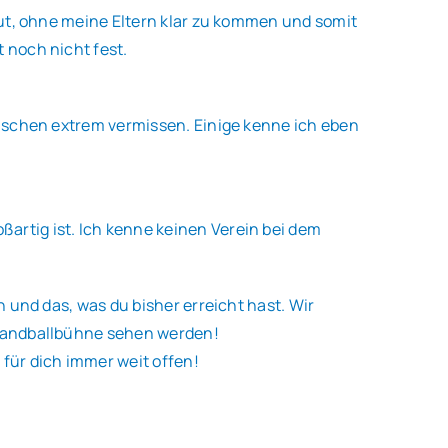
 gut, ohne meine Eltern klar zu kommen und somit
 noch nicht fest.
Menschen extrem vermissen. Einige kenne ich eben
artig ist. Ich kenne keinen Verein bei dem
h und das, was du bisher erreicht hast. Wir
n Handballbühne sehen werden!
für dich immer weit offen!