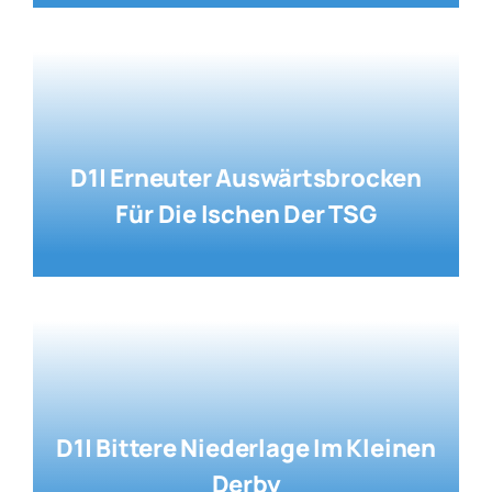
D1| Erneuter Auswärtsbrocken
Für Die Ischen Der TSG
D1| Bittere Niederlage Im Kleinen
Derby