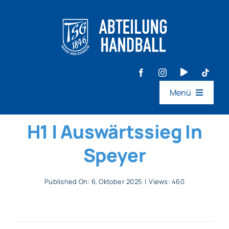
Zum
Inhalt
springen
Menü
Aktive
H1 | Auswärtssieg In
Speyer
Jugend
Published On: 6. Oktober 2025
|
Views: 460
Events
Ideen- & Feedback