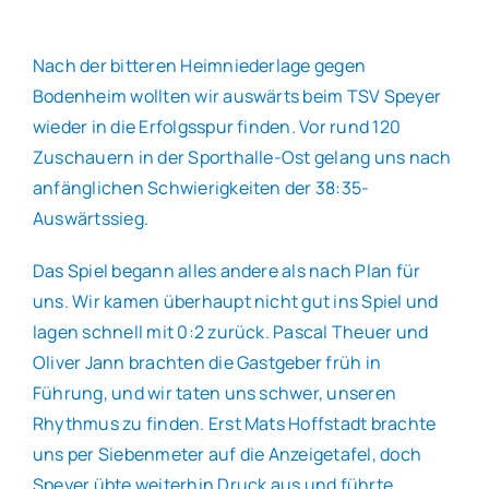
Allgemeines
Nach der bitteren Heimniederlage gegen
Bodenheim wollten wir auswärts beim TSV Speyer
wieder in die Erfolgsspur finden. Vor rund 120
Partner
Zuschauern in der Sporthalle-Ost gelang uns nach
anfänglichen Schwierigkeiten der 38:35-
Verein
Auswärtssieg.
Das Spiel begann alles andere als nach Plan für
uns. Wir kamen überhaupt nicht gut ins Spiel und
lagen schnell mit 0:2 zurück. Pascal Theuer und
Oliver Jann brachten die Gastgeber früh in
Führung, und wir taten uns schwer, unseren
Rhythmus zu finden. Erst Mats Hoffstadt brachte
uns per Siebenmeter auf die Anzeigetafel, doch
Speyer übte weiterhin Druck aus und führte