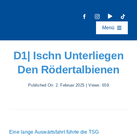
Zum
Inhalt
springen
Menü
Aktive
D1| Ischn Unterliegen
Jugend
Den Rödertalbienen
Events
Published On: 2. Februar 2025
|
Views: 659
Ideen- & Feedback
Allgemeines
Eine lange Auswärtsfahrt führte die TSG