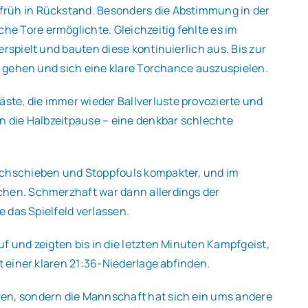
früh in Rückstand. Besonders die Abstimmung in der
e Tore ermöglichte. Gleichzeitig fehlte es im
rspielt und bauten diese kontinuierlich aus. Bis zur
zu gehen und sich eine klare Torchance auszuspielen.
te, die immer wieder Ballverluste provozierte und
in die Halbzeitpause – eine denkbar schlechte
Nachschieben und Stoppfouls kompakter, und im
chen. Schmerzhaft war dann allerdings der
e das Spielfeld verlassen.
f und zeigten bis in die letzten Minuten Kampfgeist,
t einer klaren 21:36-Niederlage abfinden.
ren, sondern die Mannschaft hat sich ein ums andere