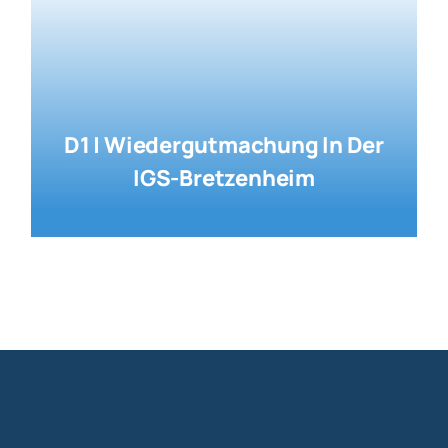
D1 | Wiedergutmachung In Der
IGS-Bretzenheim