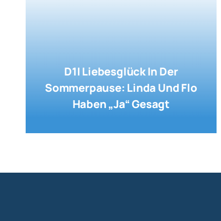
D1| Liebesglück In Der
Sommerpause: Linda Und Flo
Haben „Ja“ Gesagt