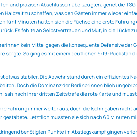
fen und präzisen Abschlüssen überzeugten, geriet die TSG 
 Halbzeit zu schaffen, was den Gästen immer wieder einfach
ch fünf Minuten hatten sich die Füchse eine erste Führung e
zurück. Es fehlte an Selbstvertrauen und Mut, in die Lücke 
rinnen kein Mittel gegen die konsequente Defensive der Gäs
re sorgte. So ging es mit einem deutlichen 9:19-Rückstand 
t etwas stabiler. Die Abwehr stand durch ein effizientes 
rbeiten. Doch die Dominanz der Berlinerinnen blieb ungebro
, sah nach ihrer dritten Zeitstrafe die rote Karte und musst
hre Führung immer weiter aus, doch die Ischn gaben nicht au
r gestaltete. Letztlich mussten sie sich nach 60 Minuten mi
 dringend benötigten Punkte im Abstiegskampf gingen verlo