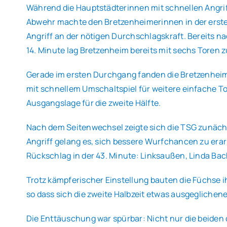
Während die Hauptstädterinnen mit schnellen Angrif
Abwehr machte den Bretzenheimerinnen in der ersten
Angriff an der nötigen Durchschlagskraft. Bereits na
14. Minute lag Bretzenheim bereits mit sechs Toren 
Gerade im ersten Durchgang fanden die Bretzenheime
mit schnellem Umschaltspiel für weitere einfache To
Ausgangslage für die zweite Hälfte.
Nach dem Seitenwechsel zeigte sich die TSG zunächs
Angriff gelang es, sich bessere Wurfchancen zu era
Rückschlag in der 43. Minute: Linksaußen, Linda Bach
Trotz kämpferischer Einstellung bauten die Füchse i
so dass sich die zweite Halbzeit etwas ausgeglichene
Die Enttäuschung war spürbar: Nicht nur die beiden