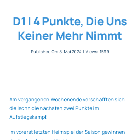
Allgemeines
D1 | 4 Punkte, Die Uns
Keiner Mehr Nimmt
Partner
Published On: 8. Mai 2024
|
Views: 1599
Verein
Am vergangenen Wochenende verschafften sich
die Ischn die nächsten zwei Punkte im
Aufstiegskampf.
Im vorerst letzten Heimspiel der Saison gewinnen